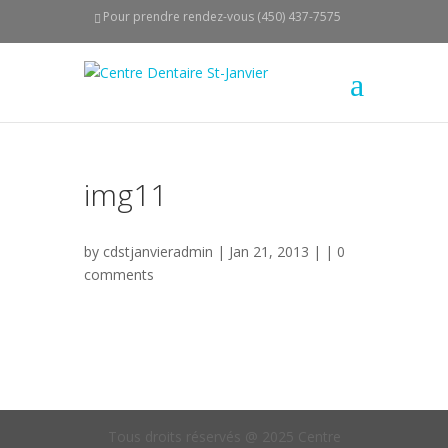
Pour prendre rendez-vous (450) 437-7575
img11
by
cdstjanvieradmin
| Jan 21, 2013 | |
0
comments
Tous droits réservés @ 2025 Centre