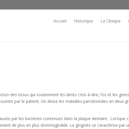
Accueil
Historique
La Clinique
tion des tissus qui soutiennent les dents c’est-à-dire, l’os et les gen
sentis par le patient. On divise les maladies parodontales en deux gran
ausée par les bactéries contenues dans la plaque dentaire. Lorsque ce
 devient de plus en plus dommageable. La gingivite se caractérise par 