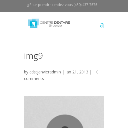
Pour prendre rendez-vous (450) 437-7575
img9
by
cdstjanvieradmin
| Jan 21, 2013 | |
0
comments