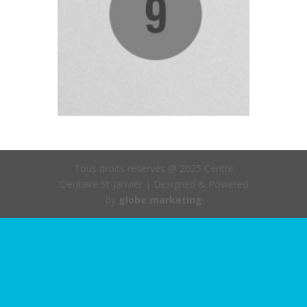
Tous droits réservés @ 2025 Centre
Dentaire St-Janvier | Designed & Powered
by
globe marketing