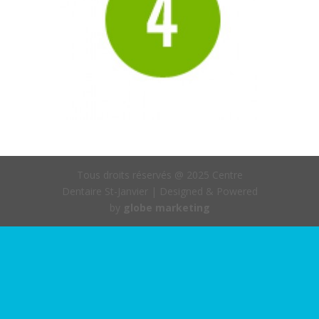
Tous droits réservés @ 2025 Centre
Dentaire St-Janvier | Designed & Powered
by
globe marketing