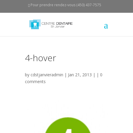
Pour prendre rendez-vous (450) 437-7575
4-hover
by
cdstjanvieradmin
| Jan 21, 2013 | |
0
comments