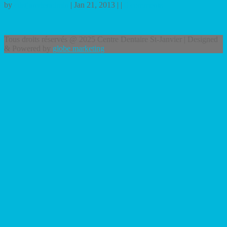
by
cdstjanvieradmin
| Jan 21, 2013 | |
0 comments
Tous droits réservés @ 2025 Centre Dentaire St-Janvier | Designed
& Powered by
globe marketing