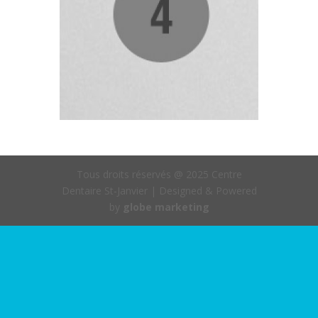
Tous droits réservés @ 2025 Centre
Dentaire St-Janvier | Designed & Powered
by
globe marketing