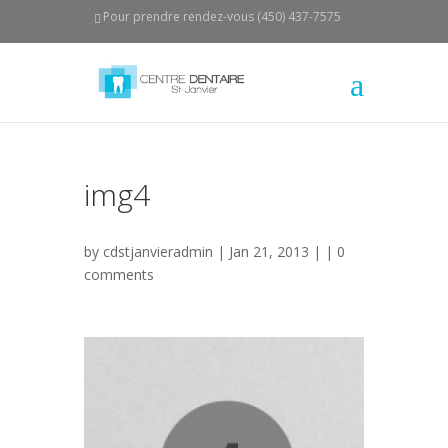
Pour prendre rendez-vous (450) 437-7575
img4
by
cdstjanvieradmin
| Jan 21, 2013 | |
0
comments