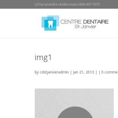
Pour prendre rendez-vous (450) 437-7575
img1
by
cdstjanvieradmin
| Jan 21, 2013 | |
0 comme