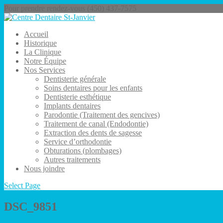
Pour prendre rendez-vous (450) 437-7575
Accueil
Historique
La Clinique
Notre Équipe
Nos Services
Dentisterie générale
Soins dentaires pour les enfants
Dentisterie esthétique
Implants dentaires
Parodontie (Traitement des gencives)
Traitement de canal (Endodontie)
Extraction des dents de sagesse
Service d’orthodontie
Obturations (plombages)
Autres traitements
Nous joindre
Select Page
DSC_9851