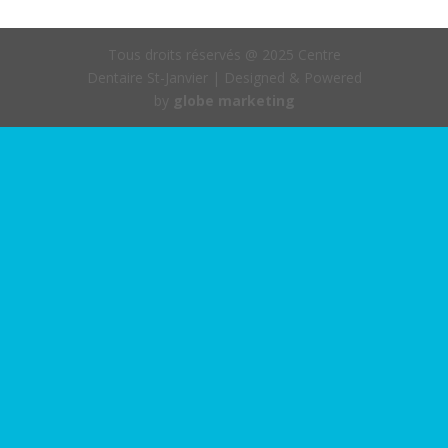
Tous droits réservés @ 2025 Centre
Dentaire St-Janvier | Designed & Powered
by
globe marketing