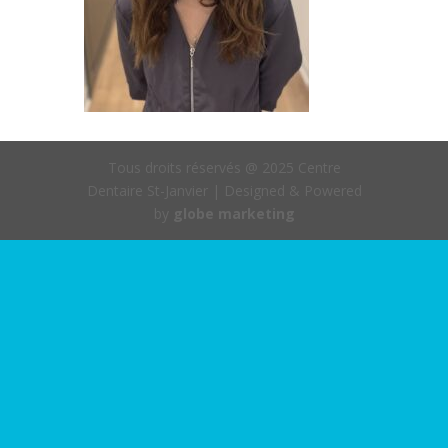
Tous droits réservés @ 2025 Centre
Dentaire St-Janvier | Designed & Powered
by
globe marketing